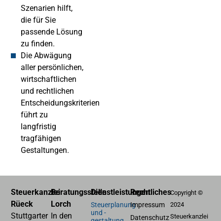
Szenarien hilft,
die für Sie
passende Lösung
zu finden.
Die Abwägung
aller persönlichen,
wirtschaftlichen
und rechtlichen
Entscheidungskriterien
führt zu
langfristig
tragfähigen
Gestaltungen.
Steuerkanzlei
Beratungsstelle
Dienstleistungen
Rechtliches
Copyright ©
Rüeck
Lorch
Steuerplanung
Impressum
2024
und -
Stuttgarter
In den
Steuerkanzlei
Datenschutz
gestaltung