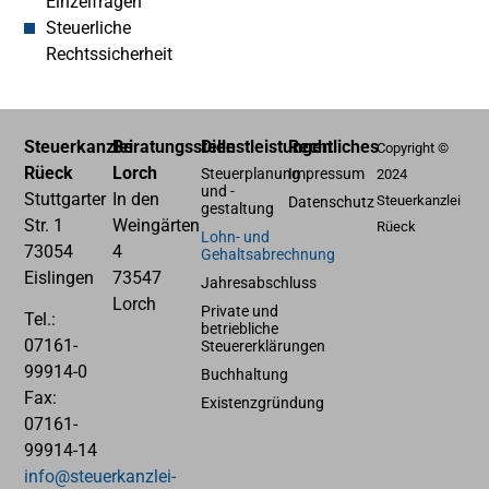
Einzelfragen
Steuerliche
Rechtssicherheit
Steuerkanzlei
Beratungsstelle
Dienstleistungen
Rechtliches
Copyright ©
Rüeck
Lorch
Steuerplanung
Impressum
2024
und -
Stuttgarter
In den
Steuerkanzlei
Datenschutz
gestaltung
Str. 1
Weingärten
Rüeck
Lohn- und
73054
4
Gehaltsabrechnung
Eislingen
73547
Jahresabschluss
Lorch
Private und
Tel.:
betriebliche
07161-
Steuererklärungen
99914-0
Buchhaltung
Fax:
Existenzgründung
07161-
99914-14
info@steuerkanzlei-